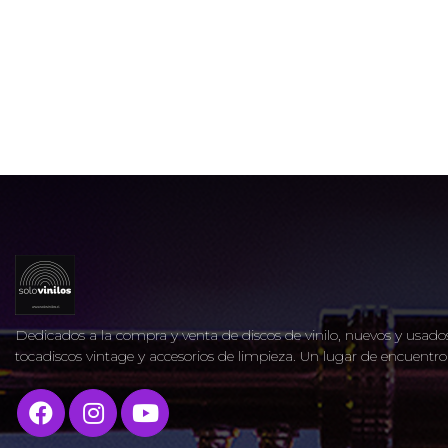
Dedicados a la compra y venta de discos de vinilo, nuevos y usados
tocadiscos vintage y accesorios de limpieza. Un lugar de encuent