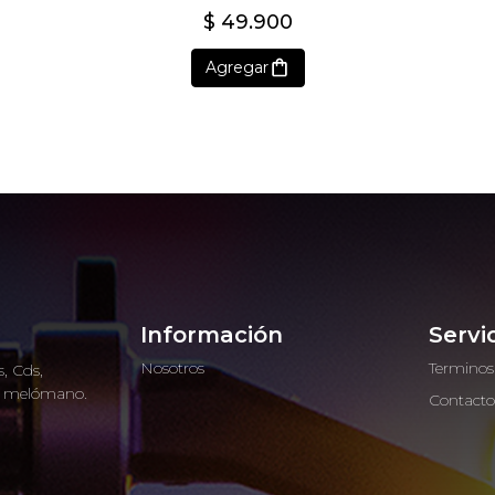
$ 49.900
Agregar
Información
Servi
Nosotros
Terminos
, Cds,
ro melómano.
Contact