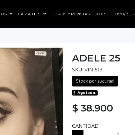
CDS
CASSETTES
LIBROS Y REVISTAS
BOX SET
DVD/BLU
ADELE 25
SKU: VIN1519
Stock por sucursal
Agotado.
$ 38.900
CANTIDAD