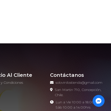
cio Al Cliente
Contáctanos
 y Condiciones
solovinilostienda@gmail.com
o
San Martin 710, Concepción,
Chile.
Lun a Vie 10:00 a 18:00hrs -
Sáb 10:00 a 14:00hrs