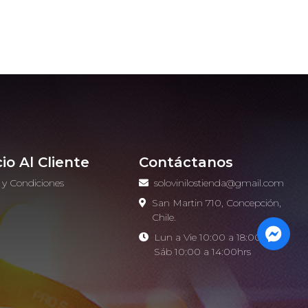
cio Al Cliente
Contáctanos
 y Condiciones
solovinilostienda@gmail.com
o
San Martin 710, Concepción,
Chile.
Lun a Vie 10:00 a 18:00hrs -
Sáb 10:00 a 14:00hrs