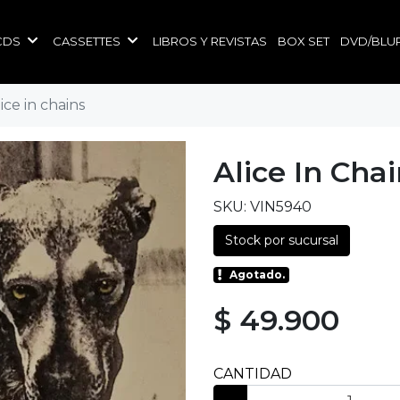
CDS
CASSETTES
LIBROS Y REVISTAS
BOX SET
DVD/BLU
lice in chains
Alice In Chai
SKU: VIN5940
Stock por sucursal
Agotado.
$ 49.900
CANTIDAD