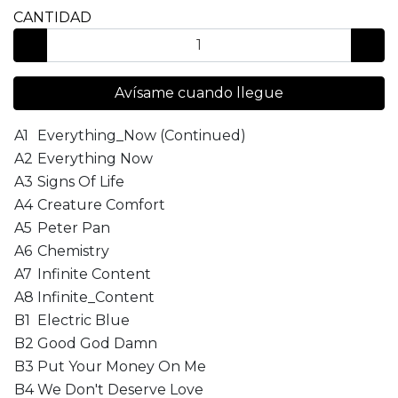
CANTIDAD
Avísame cuando llegue
A1
Everything_Now (Continued)
A2
Everything Now
A3
Signs Of Life
A4
Creature Comfort
A5
Peter Pan
A6
Chemistry
A7
Infinite Content
A8
Infinite_Content
B1
Electric Blue
B2
Good God Damn
B3
Put Your Money On Me
B4
We Don't Deserve Love