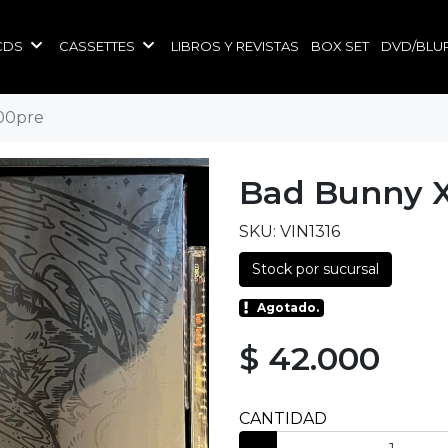
CDS
CASSETTES
LIBROS Y REVISTAS
BOX SET
DVD/BLU
00pre
Bad Bunny X
SKU: VIN1316
Stock por sucursal
Agotado.
$ 42.000
CANTIDAD