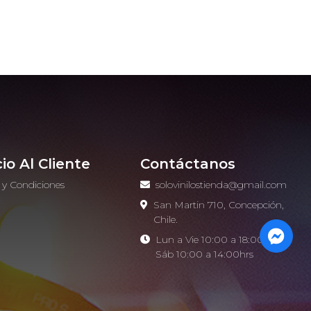
cio Al Cliente
Contáctanos
 y Condiciones
solovinilostienda@gmail.com
o
San Martin 710, Concepción,
Chile.
Lun a Vie 10:00 a 18:00hrs -
Sáb 10:00 a 14:00hrs