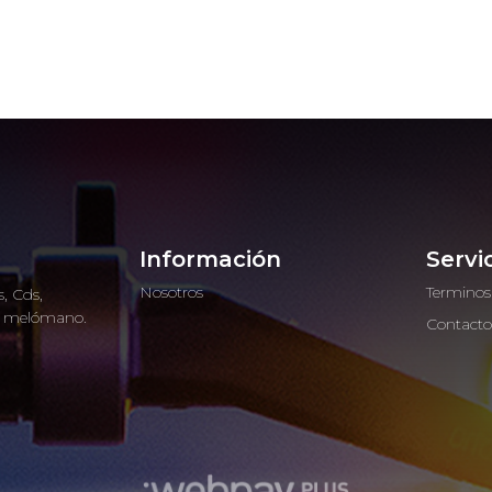
Información
Servi
Nosotros
Terminos
, Cds,
ro melómano.
Contact