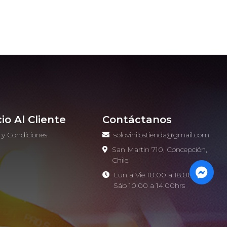
cio Al Cliente
Contáctanos
 y Condiciones
solovinilostienda@gmail.com
o
San Martin 710, Concepción,
Chile.
Lun a Vie 10:00 a 18:00hrs -
Sáb 10:00 a 14:00hrs