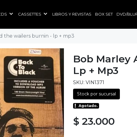
CDS
CASSETTES
LIBROS Y REVISTAS
BOX SET
DVD/BLU
 the wailers burnin - lp + mp3
Bob Marley 
Lp + Mp3
SKU: VIN1371
Stock por sucursal
Agotado.
$ 23.000