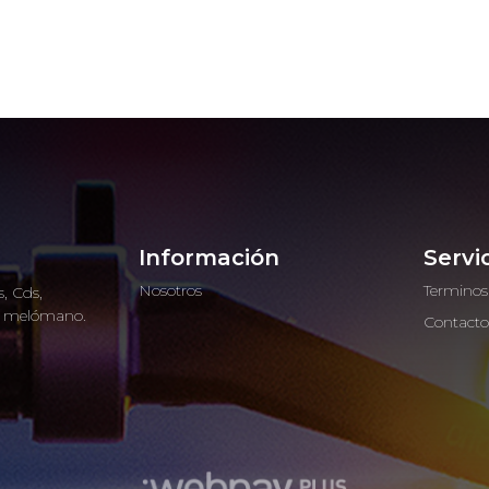
Información
Servi
Nosotros
Terminos
, Cds,
ro melómano.
Contact