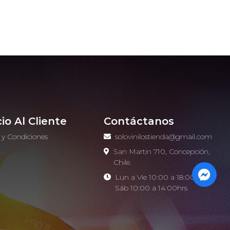
cio Al Cliente
Contáctanos
 y Condiciones
solovinilostienda@gmail.com
o
San Martin 710, Concepción,
Chile.
Lun a Vie 10:00 a 18:00hrs -
Sáb 10:00 a 14:00hrs