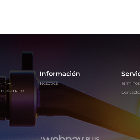
Información
Servi
Nosotros
Terminos
, Cds,
ro melómano.
Contact