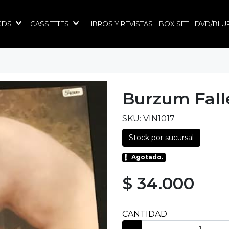
CDS
CASSETTES
LIBROS Y REVISTAS
BOX SET
DVD/BLU
Burzum Fall
SKU: VIN1017
Stock por sucursal
Agotado.
$ 34.000
CANTIDAD