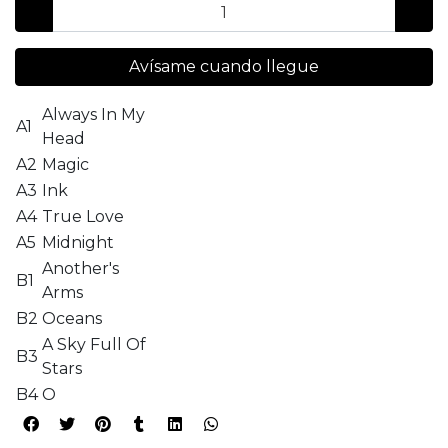
Avísame cuando llegue
Always In My
A1
Head
A2
Magic
A3
Ink
A4
True Love
A5
Midnight
Another's
B1
Arms
B2
Oceans
A Sky Full Of
B3
Stars
B4
O