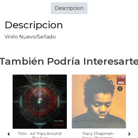
Descripcion
Descripcion
Vinilo Nuevo/Sellado
También Podría Interesart
s
Toto - 40 Trips Around
Tracy Chapman -