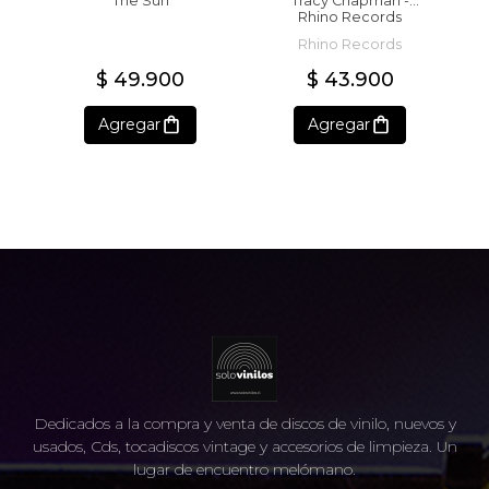
The Sun
Tracy Chapman -
Rhino Records
Rhino Records
$ 49.900
$ 43.900
Agregar
Agregar
Dedicados a la compra y venta de discos de vinilo, nuevos y
usados, Cds, tocadiscos vintage y accesorios de limpieza. Un
lugar de encuentro melómano.