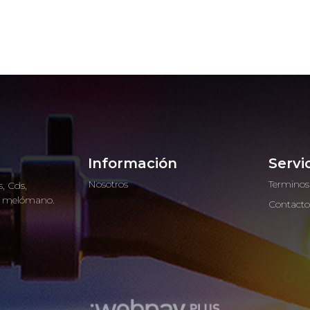
Información
Servi
Nosotros
Terminos
, Cds,
ro melómano.
Contact