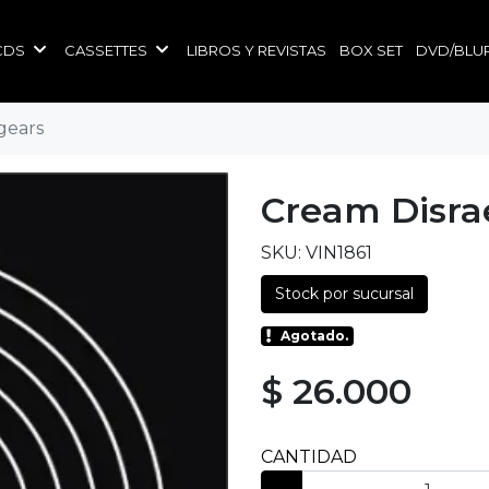
CDS
CASSETTES
LIBROS Y REVISTAS
BOX SET
DVD/BLU
 gears
Cream Disrae
SKU: VIN1861
Stock por sucursal
Agotado.
$ 26.000
CANTIDAD