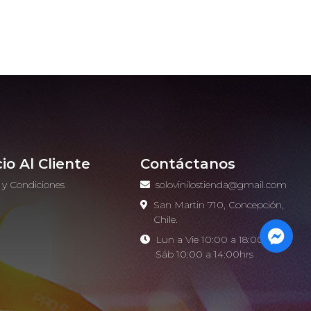
cio Al Cliente
Contáctanos
 y Condiciones
solovinilostienda@gmail.com
o
San Martin 710, Concepción,
Chile.
Lun a Vie 10:00 a 18:00hrs -
Sáb 10:00 a 14:00hrs