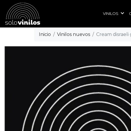
VINILOS
Inicio
Vinilos nuevos
Cream disraeli