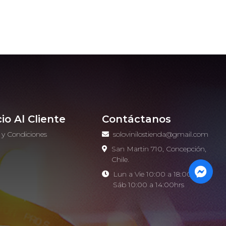
cio Al Cliente
Contáctanos
 y Condiciones
solovinilostienda@gmail.com
o
San Martin 710, Concepción,
Chile.
Lun a Vie 10:00 a 18:00hrs -
Sáb 10:00 a 14:00hrs