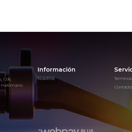
Información
Servi
Nosotros
Terminos
, Cds,
ro melómano.
Contact