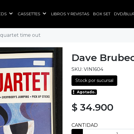
CDS
CASSETTES
LIBROS Y REVISTAS
BOX SET
DVD/BLU
quartet time out
Dave Brubec
SKU: VIN1604
Stock por sucursal
Agotado.
$ 34.900
CANTIDAD