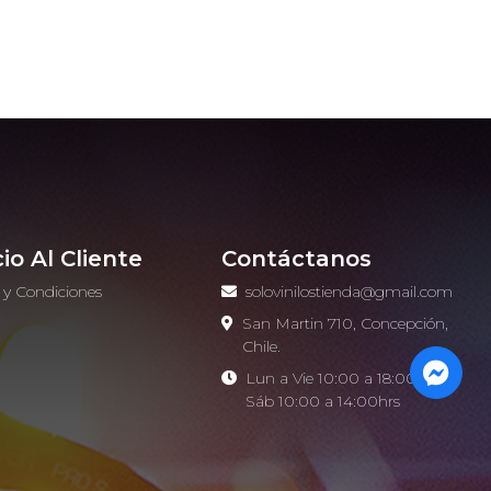
cio Al Cliente
Contáctanos
 y Condiciones
solovinilostienda@gmail.com
o
San Martin 710, Concepción,
Chile.
Lun a Vie 10:00 a 18:00hrs -
Sáb 10:00 a 14:00hrs