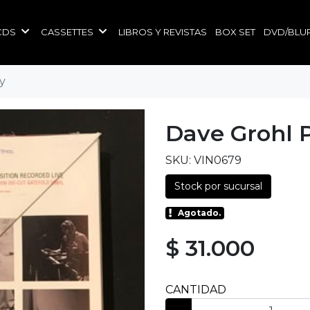
CDS
CASSETTES
LIBROS Y REVISTAS
BOX SET
DVD/BLU
y
Dave Grohl 
SKU: VIN0679
Stock por sucursal
Agotado.
$ 31.000
CANTIDAD