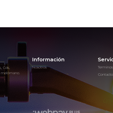
Información
Servi
Nosotros
Terminos
, Cds,
ro melómano.
Contact