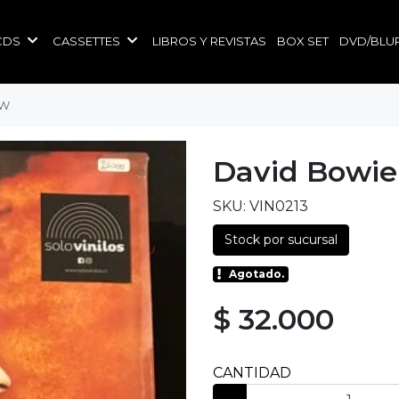
CDS
CASSETTES
LIBROS Y REVISTAS
BOX SET
DVD/BLU
ow
David Bowie
SKU: VIN0213
Stock por sucursal
Agotado.
$ 32.000
CANTIDAD