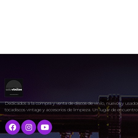
Dedicados a la compra y venta de discos de vinilo, nuevos y usados
tocadiscos vintage y accesorios de limpieza. Un lugar de encuent