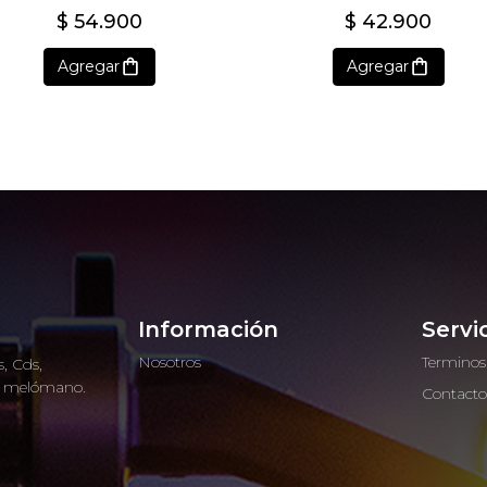
$ 54.900
$ 42.900
Agregar
Agregar
Información
Servi
Nosotros
Terminos
, Cds,
ro melómano.
Contact