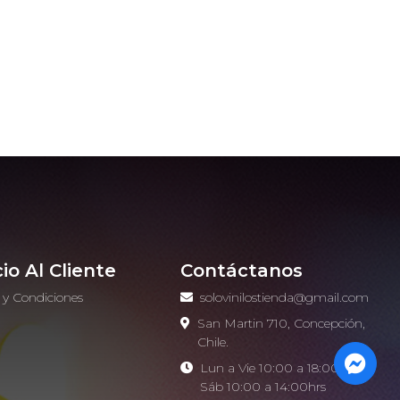
cio Al Cliente
Contáctanos
 y Condiciones
solovinilostienda@gmail.com
o
San Martin 710, Concepción,
Chile.
Lun a Vie 10:00 a 18:00hrs -
Sáb 10:00 a 14:00hrs