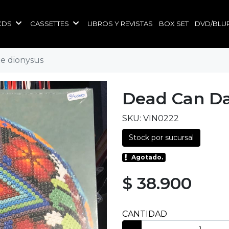
CDS
CASSETTES
LIBROS Y REVISTAS
BOX SET
DVD/BLU
e dionysus
Dead Can Da
SKU: VIN0222
Stock por sucursal
Agotado.
$ 38.900
CANTIDAD