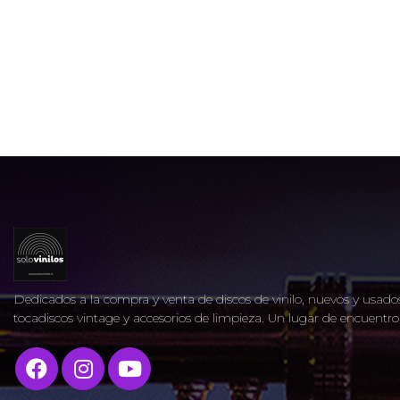
Dedicados a la compra y venta de discos de vinilo, nuevos y usados
tocadiscos vintage y accesorios de limpieza. Un lugar de encuent