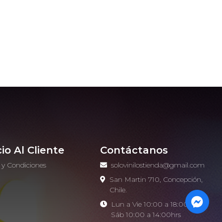
cio Al Cliente
Contáctanos
 y Condiciones
solovinilostienda@gmail.com
o
San Martin 710, Concepción,
Chile.
Lun a Vie 10:00 a 18:00hrs -
Sáb 10:00 a 14:00hrs