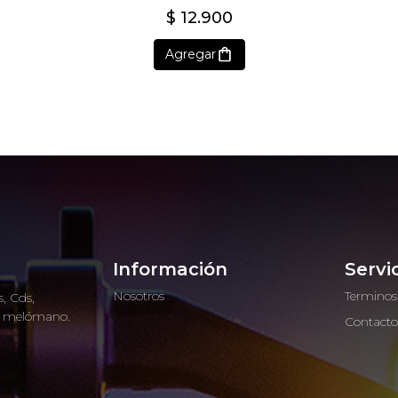
$ 12.900
Agregar
Información
Servi
Nosotros
Terminos
, Cds,
ro melómano.
Contact