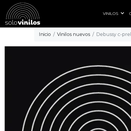
VINILOS
Inicio
Vinilos nuevos
Debussy c-prel