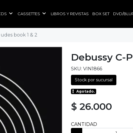
CDS
CASSETTES
LIBROS Y REVISTAS
BOX SET
DVD/BLU
udes book 1 & 2
Debussy C-P
SKU: VIN1866
Stock por sucursal
Agotado.
$ 26.000
CANTIDAD