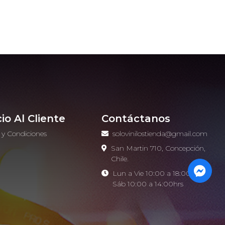
cio Al Cliente
Contáctanos
 y Condiciones
solovinilostienda@gmail.com
o
San Martin 710, Concepción,
Chile.
Lun a Vie 10:00 a 18:00hrs -
Sáb 10:00 a 14:00hrs