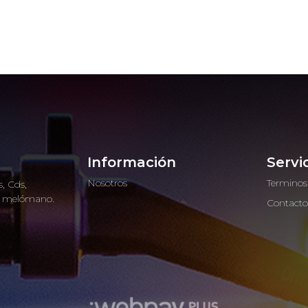
Información
Servi
Nosotros
Terminos
, Cds,
ro melómano.
Contact