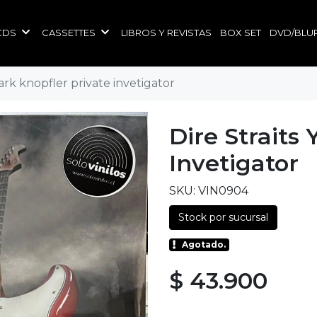
CDS
CASSETTES
LIBROS Y REVISTAS
BOX SET
DVD/BLU
mark knopfler private invetigator
Dire Straits
Invetigator
SKU: VIN0904
Stock por sucursal
Agotado.
$ 43.900