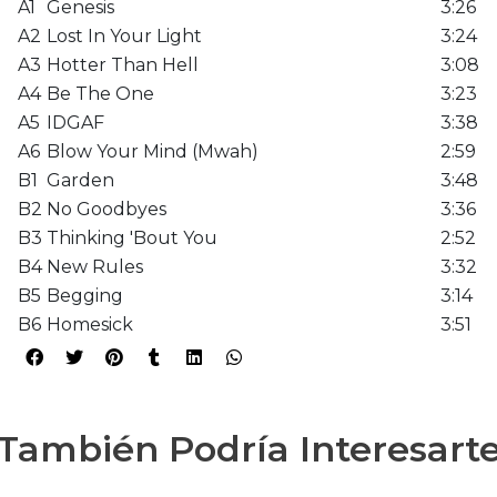
A1
Genesis
3:26
A2
Lost In Your Light
3:24
A3
Hotter Than Hell
3:08
A4
Be The One
3:23
A5
IDGAF
3:38
A6
Blow Your Mind (Mwah)
2:59
B1
Garden
3:48
B2
No Goodbyes
3:36
B3
Thinking 'Bout You
2:52
B4
New Rules
3:32
B5
Begging
3:14
B6
Homesick
3:51
También Podría Interesart