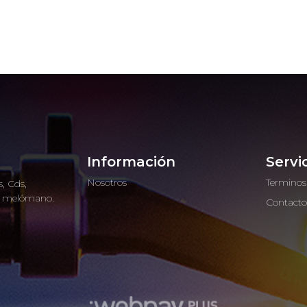
Información
Servi
Nosotros
Terminos
, Cds,
ro melómano.
Contact