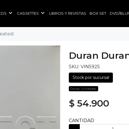
CDS
CASSETTES
LIBROS Y REVISTAS
BOX SET
DVD/BLU
eatest
Duran Duran
SKU: VIN5925
Stock por sucursal
Pocas Unidades.
$ 54.900
CANTIDAD