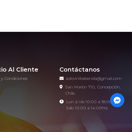
cio Al Cliente
Contáctanos
 y Condiciones
solovinilostienda@gmail.com
o
San Martin 710, Concepción,
Chile.
Lun a Vie 10:00 a 18:00hrs -
Sáb 10:00 a 14:00hrs