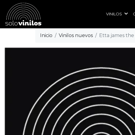
VINILOS
Inicio
Vinilos nuevos
Etta james the