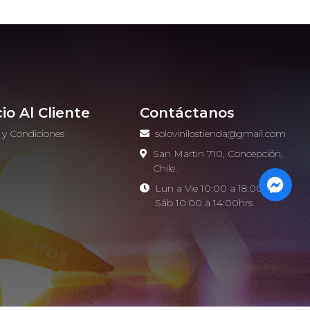
cio Al Cliente
Contáctanos
 y Condiciones
solovinilostienda@gmail.com
o
San Martin 710, Concepción,
Chile.
Lun a Vie 10:00 a 18:00hrs -
Sáb 10:00 a 14:00hrs