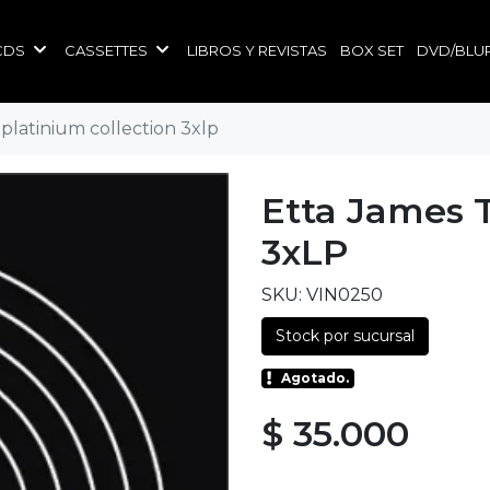
CDS
CASSETTES
LIBROS Y REVISTAS
BOX SET
DVD/BLU
 platinium collection 3xlp
Etta James T
3xLP
SKU: VIN0250
Stock por sucursal
Agotado.
$ 35.000