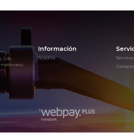
Información
Servi
Nosotros
Terminos
, Cds,
ro melómano.
Contact