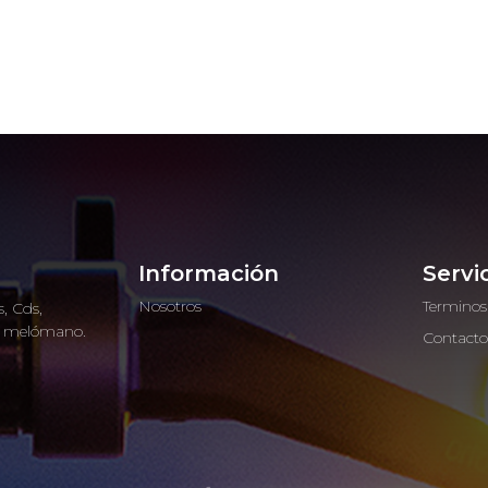
Información
Servi
Nosotros
Terminos
, Cds,
ro melómano.
Contact