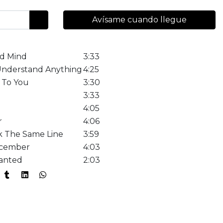
Avísame cuando llegue
d Mind
3:33
 Understand Anything
4:25
 To You
3:30
3:33
4:05
r
4:06
 The Same Line
3:59
ecember
4:03
anted
2:03