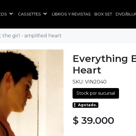
CDS
CASSETTES
LIBROS Y REVISTAS
BOX SET
DVD/BLU
the girl - amplified heart
Everything B
Heart
SKU: VIN2040
Stock por sucursal
Agotado.
$ 39.000