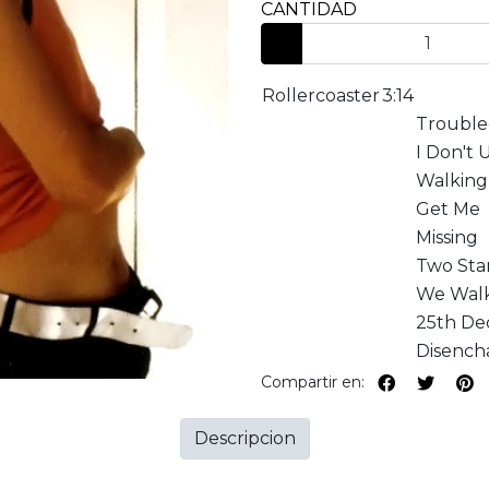
CANTIDAD
Rollercoaster
3:14
Trouble
I Don't
Walking
Get Me
Missing
Two Sta
We Walk
25th D
Disench
Compartir en:
Descripcion