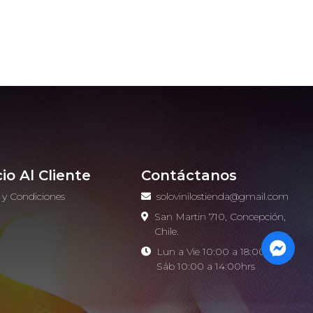
cio Al Cliente
Contáctanos
 y Condiciones
solovinilostienda@gmail.com
o
San Martin 710, Concepción,
Chile.
Lun a Vie 10:00 a 18:00hrs -
Sáb 10:00 a 14:00hrs