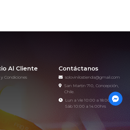
cio Al Cliente
Contáctanos
 y Condiciones
solovinilostienda@gmail.com
o
San Martin 710, Concepción,
Chile.
Lun a Vie 10:00 a 18:00hrs -
Sáb 10:00 a 14:00hrs