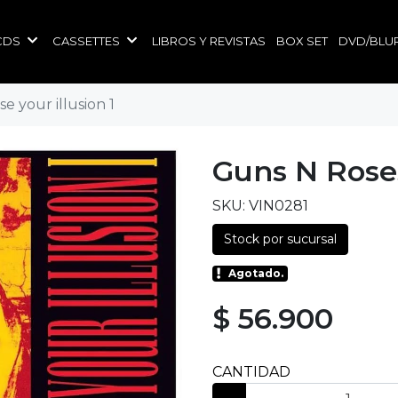
CDS
CASSETTES
LIBROS Y REVISTAS
BOX SET
DVD/BLU
e your illusion 1
Guns N Roses
SKU: VIN0281
Stock por sucursal
Agotado.
$ 56.900
CANTIDAD