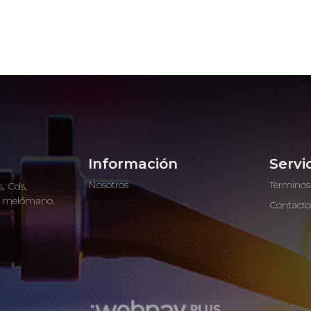
Información
Servi
Nosotros
Terminos
, Cds,
ro melómano.
Contact