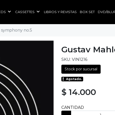
CDS
CASSETTES
LIBROS Y REVISTAS
BOX SET
DVD/BLU
 symphony no.5
Gustav Mahl
SKU: VIN1216
Stock por sucursal
Agotado.
$ 14.000
CANTIDAD