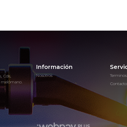
Información
Servi
Nosotros
Terminos
, Cds,
ro melómano.
Contact