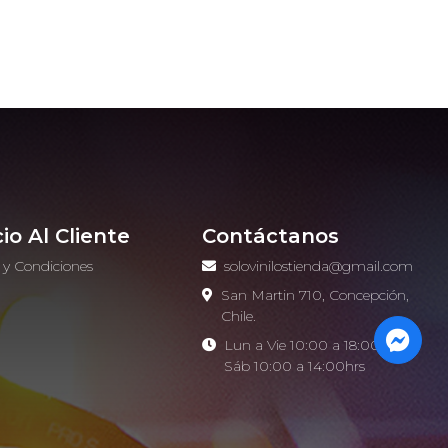
cio Al Cliente
Contáctanos
 y Condiciones
solovinilostienda@gmail.com
o
San Martin 710, Concepción,
Chile.
Lun a Vie 10:00 a 18:00hrs -
Sáb 10:00 a 14:00hrs