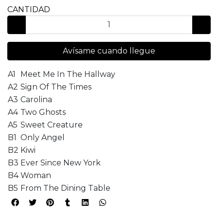
CANTIDAD
Avísame cuando llegue
A1
Meet Me In The Hallway
A2
Sign Of The Times
A3
Carolina
A4
Two Ghosts
A5
Sweet Creature
B1
Only Angel
B2
Kiwi
B3
Ever Since New York
B4
Woman
B5
From The Dining Table