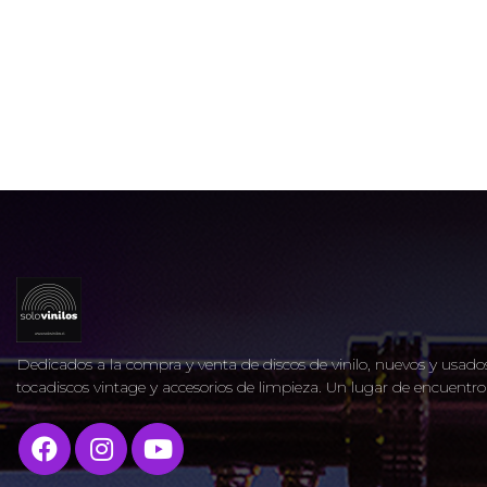
Dedicados a la compra y venta de discos de vinilo, nuevos y usados
tocadiscos vintage y accesorios de limpieza. Un lugar de encuent