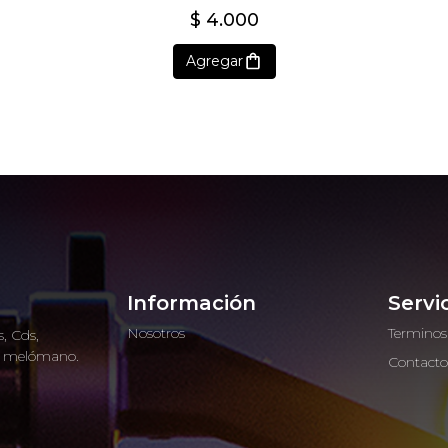
$ 4.000
Agregar
Información
Servi
Nosotros
Terminos
, Cds,
ro melómano.
Contact