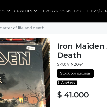
CDS
CASSETTES
LIBROS Y REVISTAS
BOX SET
DVD/BLU
matter of life and death
Iron Maiden 
Death
SKU: VIN2044
Stock por sucursal
Agotado.
$ 41.000