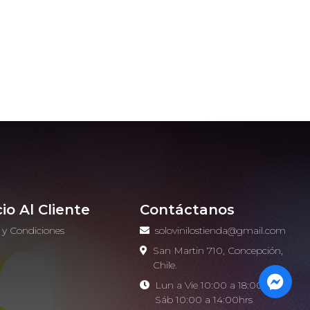
cio Al Cliente
Contáctanos
 y Condiciones
solovinilostienda@gmail.com
o
San Martin 710, Concepción,
Chile.
Lun a Vie 10:00 a 18:00hrs -
Sáb 10:00 a 14:00hrs