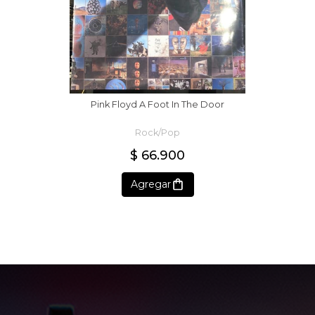
Pink Floyd A Foot In The Door
Rock/Pop
$ 66.900
Agregar