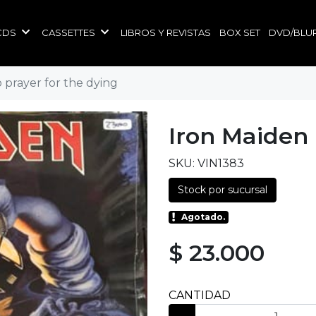
CDS
CASSETTES
LIBROS Y REVISTAS
BOX SET
DVD/BLU
 prayer for the dying
Iron Maiden
SKU: VIN1383
Stock por sucursal
Agotado.
$ 23.000
CANTIDAD