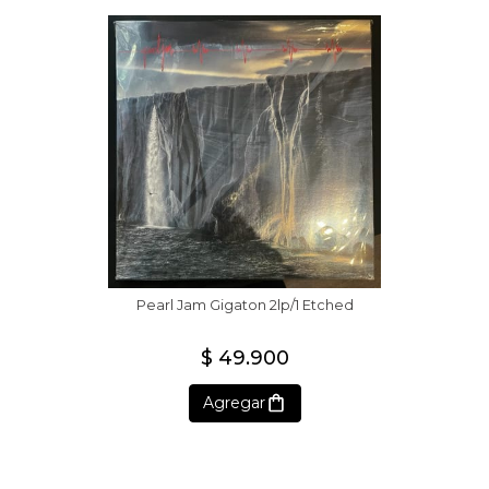
Pearl Jam Gigaton 2lp/1 Etched
$ 49.900
Agregar