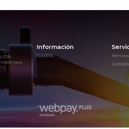
Información
Servi
Nosotros
Terminos
, Cds,
ro melómano.
Contact