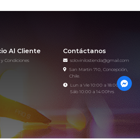
cio Al Cliente
Contáctanos
 y Condiciones
solovinilostienda@gmail.com
o
San Martin 710, Concepción,
Chile.
Lun a Vie 10:00 a 18:00hrs -
Sáb 10:00 a 14:00hrs