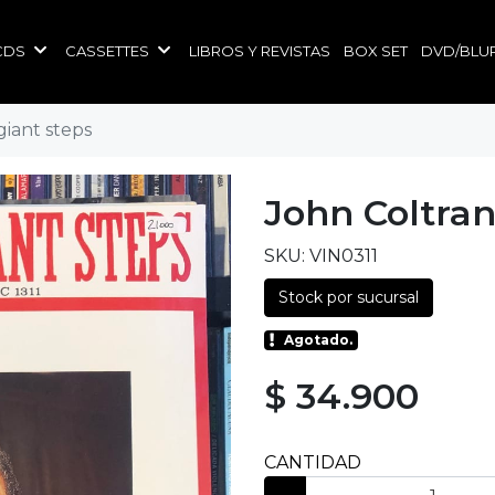
CDS
CASSETTES
LIBROS Y REVISTAS
BOX SET
DVD/BLU
giant steps
John Coltran
SKU: VIN0311
Stock por sucursal
Agotado.
$ 34.900
CANTIDAD