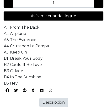
Avísame cuando llegue
A1
From The Back
A2
Airplane
A3
The Evidence
A4
Cruzando La Pampa
A5
Keep On
B1
Break Your Body
B2
Could It Be Love
B3
Cidade
B4
In The Sunshine
B5
Hey
Descripcion