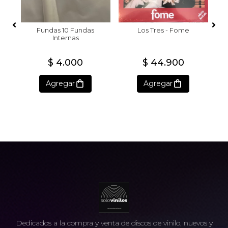
Fundas 10 Fundas
Los Tres - Fome
Internas
$ 4.000
$ 44.900
Agregar
Agregar
Dedicados a la compra y venta de discos de vinilo, nuevos y