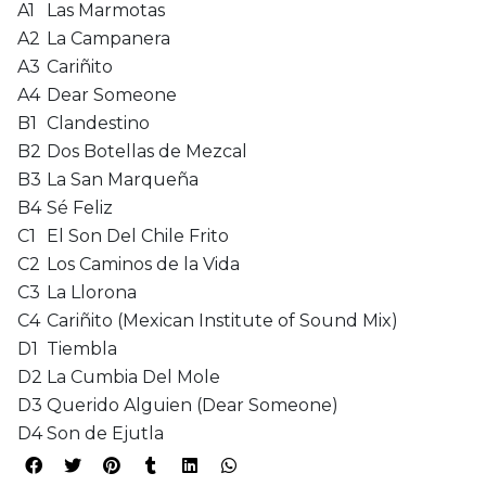
A1
Las Marmotas
A2
La Campanera
A3
Cariñito
A4
Dear Someone
B1
Clandestino
B2
Dos Botellas de Mezcal
B3
La San Marqueña
B4
Sé Feliz
C1
El Son Del Chile Frito
C2
Los Caminos de la Vida
C3
La Llorona
C4
Cariñito (Mexican Institute of Sound Mix)
D1
Tiembla
D2
La Cumbia Del Mole
D3
Querido Alguien (Dear Someone)
D4
Son de Ejutla