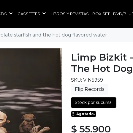
CDS
CASSETTES
LIBROS Y REVISTAS
BOX SET
DVD/BLU
colate starfish and the hot dog flavored water
Limp Bizkit 
The Hot Dog
SKU: VIN5959
Flip Records
Stock por sucursal
Agotado.
$ 55.900