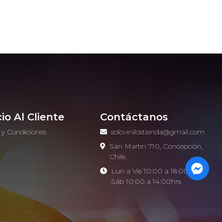
cio Al Cliente
Contáctanos
 y Condiciones
solovinilostienda@gmail.com
o
San Martin 710, Concepción,
Chile.
Lun a Vie 10:00 a 18:00hrs -
Sáb 10:00 a 14:00hrs