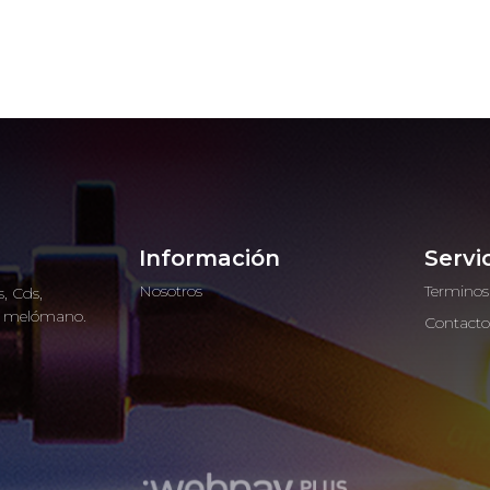
Información
Servi
Nosotros
Terminos
, Cds,
ro melómano.
Contact