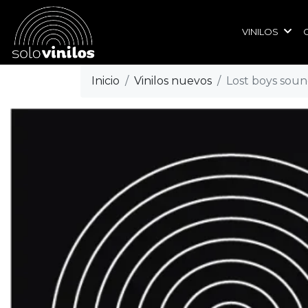
VINILOS
Inicio
Vinilos nuevos
Lost boys soun