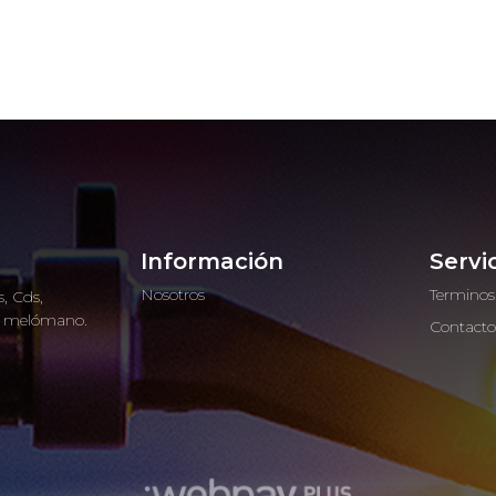
Información
Servi
Nosotros
Terminos
, Cds,
ro melómano.
Contact