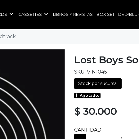
CDS
CASSETTES
LIBROS Y REVISTAS
BOX SET
DVD/BLU
dtrack
Lost Boys S
SKU: VIN1045
Stock por sucursal
Agotado.
$ 30.000
CANTIDAD