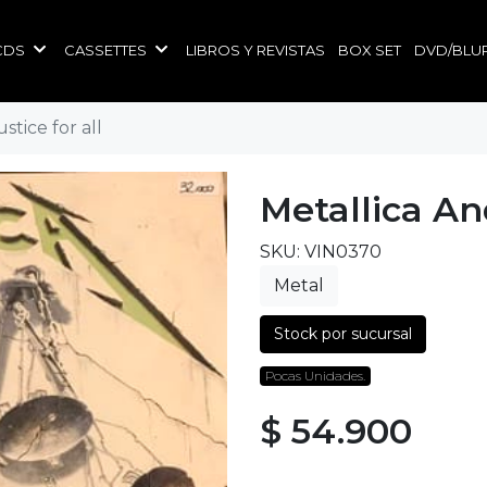
CDS
CASSETTES
LIBROS Y REVISTAS
BOX SET
DVD/BLU
stice for all
Metallica An
SKU: VIN0370
Metal
Stock por sucursal
Pocas Unidades.
$ 54.900