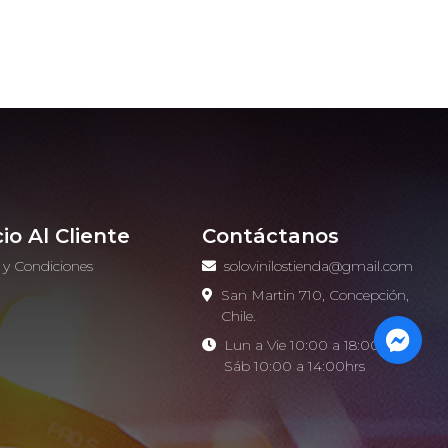
cio Al Cliente
Contáctanos
 y Condiciones
solovinilostienda@gmail.com
o
San Martin 710, Concepción,
Chile.
Lun a Vie 10:00 a 18:00hrs -
Sáb 10:00 a 14:00hrs