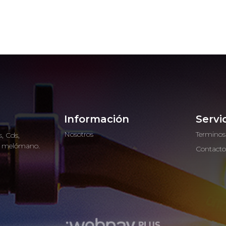
Información
Servi
Nosotros
Terminos
, Cds,
ro melómano.
Contact