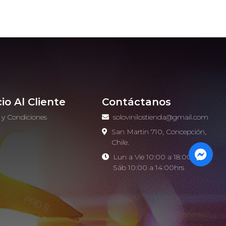
cio Al Cliente
Contáctanos
 y Condiciones
solovinilostienda@gmail.com
o
San Martin 710, Concepción,
Chile.
Lun a Vie 10:00 a 18:00hrs -
Sáb 10:00 a 14:00hrs