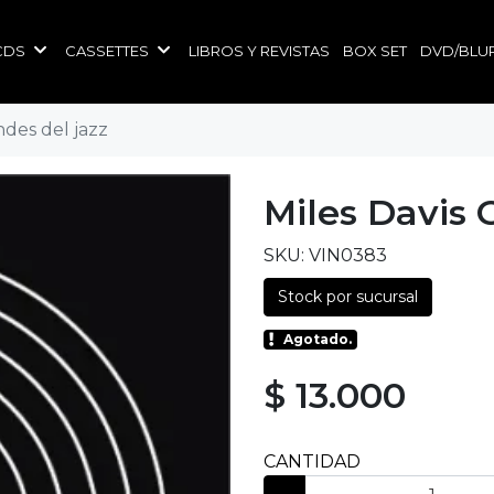
CDS
CASSETTES
LIBROS Y REVISTAS
BOX SET
DVD/BLU
ndes del jazz
Miles Davis 
SKU: VIN0383
Stock por sucursal
Agotado.
$ 13.000
CANTIDAD