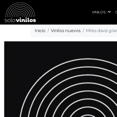
VINILOS
Inicio
Vinilos nuevos
Miles davis gra