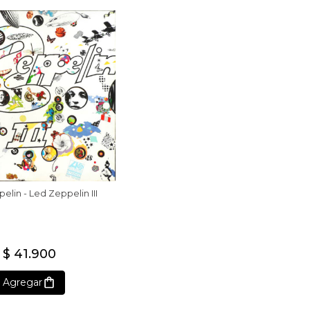
elin - Led Zeppelin III
$ 41.900
Agregar