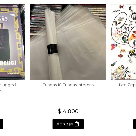
nplugged
Fundas 10 Fundas Internas
Led Zepp
p
$ 4.000
Agregar