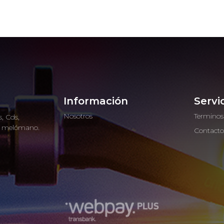
Información
Servi
Nosotros
Terminos
, Cds,
ro melómano.
Contact