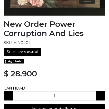
New Order Power
Corruption And Lies
SKU: VIN0402
Stock por sucursal
Agotado.
$ 28.900
CANTIDAD
Avísame cuando llegue