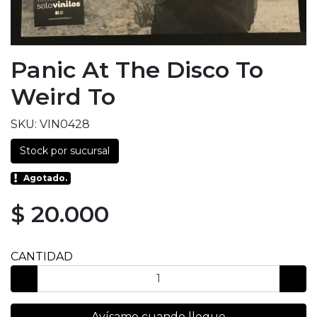
Panic At The Disco To
Weird To
SKU: VIN0428
Stock por sucursal
Agotado.
$ 20.000
CANTIDAD
Avísame cuando llegue