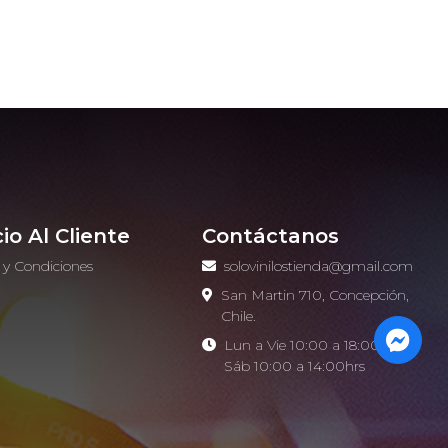
cio Al Cliente
Contáctanos
 y Condiciones
solovinilostienda@gmail.com
o
San Martin 710, Concepción,
Chile.
Lun a Vie 10:00 a 18:00hrs -
Sáb 10:00 a 14:00hrs