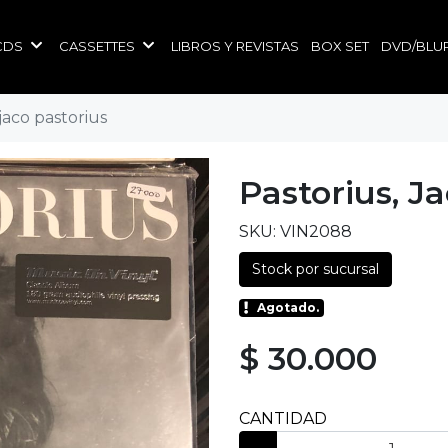
CDS
CASSETTES
LIBROS Y REVISTAS
BOX SET
DVD/BLU
 jaco pastorius
Pastorius, J
SKU: VIN2088
Stock por sucursal
Agotado.
$ 30.000
CANTIDAD