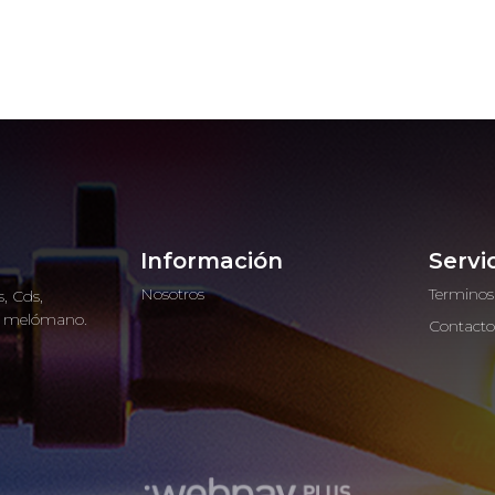
Información
Servi
Nosotros
Terminos
, Cds,
ro melómano.
Contact