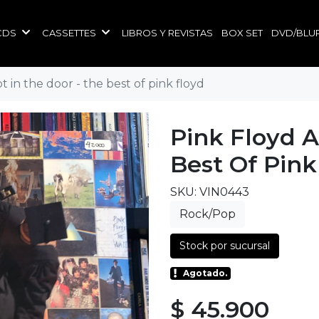
CDS
CASSETTES
LIBROS Y REVISTAS
BOX SET
DVD/BLU
ot in the door - the best of pink floyd
Pink Floyd A
Best Of Pink
SKU: VIN0443
Rock/Pop
Stock por sucursal
Agotado.
$ 45.900