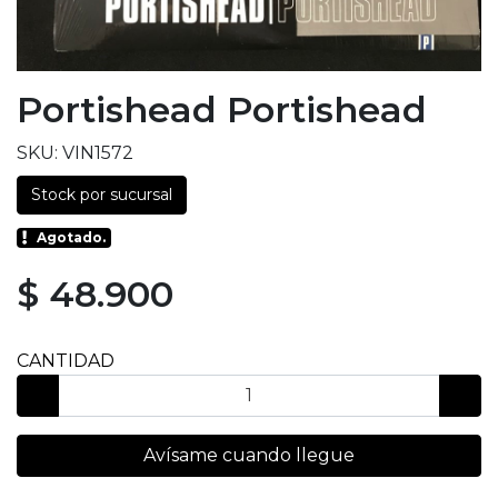
Portishead Portishead
SKU: VIN1572
Stock por sucursal
Agotado.
$ 48.900
CANTIDAD
Avísame cuando llegue