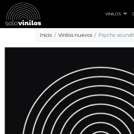
VINILOS
Inicio
Vinilos nuevos
Psycho soundt