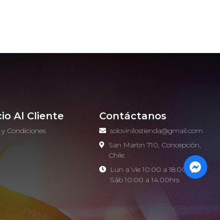
cio Al Cliente
Contáctanos
 y Condiciones
solovinilostienda@gmail.com
o
San Martin 710, Concepción,
Chile.
Lun a Vie 10:00 a 18:00hrs -
Sáb 10:00 a 14:00hrs