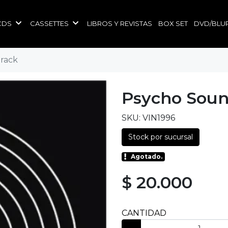
CDS
CASSETTES
LIBROS Y REVISTAS
BOX SET
DVD/BLU
rack
Psycho Soun
SKU: VIN1996
Stock por sucursal
Agotado.
$ 20.000
CANTIDAD