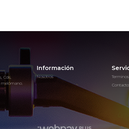
Información
Servi
Nosotros
Terminos
, Cds,
ro melómano.
Contact