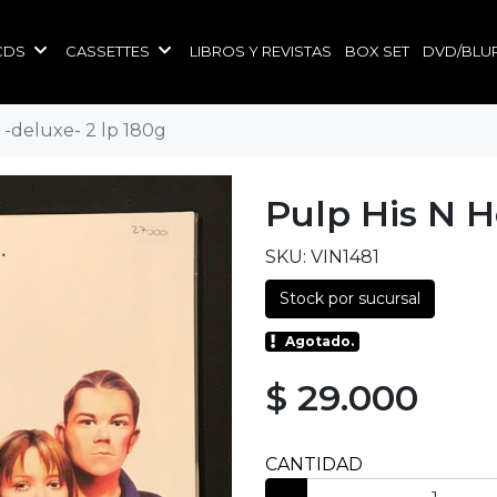
CDS
CASSETTES
LIBROS Y REVISTAS
BOX SET
DVD/BLU
 -deluxe- 2 lp 180g
Pulp His N H
SKU: VIN1481
Stock por sucursal
Agotado.
$ 29.000
CANTIDAD