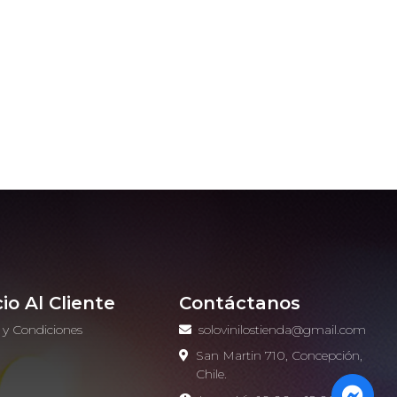
cio Al Cliente
Contáctanos
 y Condiciones
solovinilostienda@gmail.com
o
San Martin 710, Concepción,
Chile.