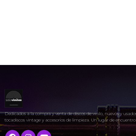
Dedicados a la compra y venta de discos de vinilo, nuevos y usados
tocadiscos vintage y accesorios de limpieza. Un lugar de encuent