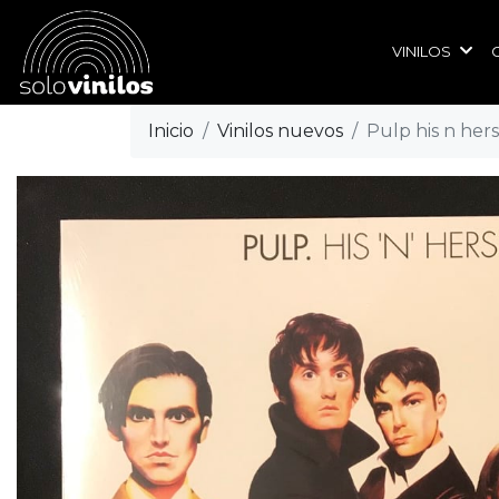
VINILOS
Inicio
Vinilos nuevos
Pulp his n hers