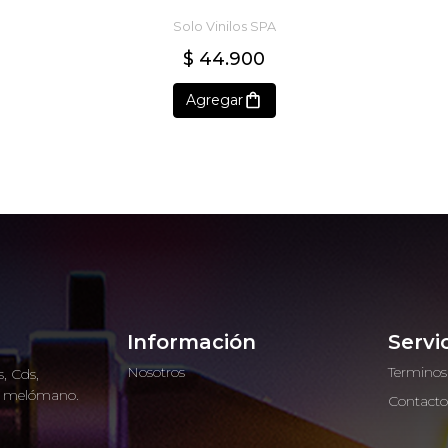
Solo Vinilos SPA
$ 44.900
Agregar
Información
Servi
Nosotros
Terminos
, Cds,
ro melómano.
Contact