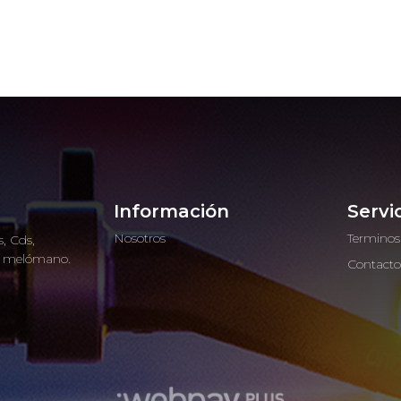
Información
Servi
Nosotros
Terminos
, Cds,
ro melómano.
Contact