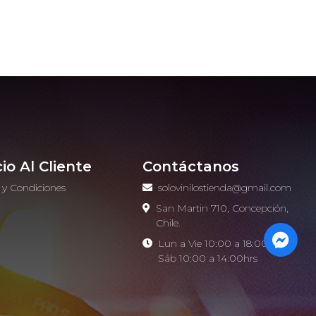
cio Al Cliente
Contáctanos
 y Condiciones
solovinilostienda@gmail.com
o
San Martin 710, Concepción,
Chile.
Lun a Vie 10:00 a 18:00hrs -
Sáb 10:00 a 14:00hrs