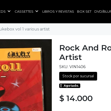
CDS
CASSETTES
LIBROS Y REVISTAS
BOX SET
DVD/BLU
ukebox vol 1 various artist
Rock And Rol
Artist
SKU: VIN1406
Stock por sucursal
Agotado.
$ 14.000