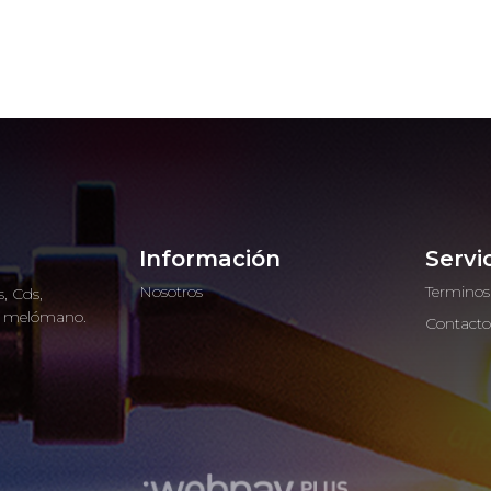
Información
Servi
Nosotros
Terminos
, Cds,
ro melómano.
Contact