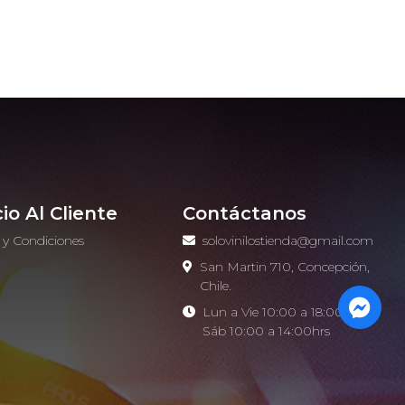
cio Al Cliente
Contáctanos
 y Condiciones
solovinilostienda@gmail.com
o
San Martin 710, Concepción,
Chile.
Lun a Vie 10:00 a 18:00hrs -
Sáb 10:00 a 14:00hrs