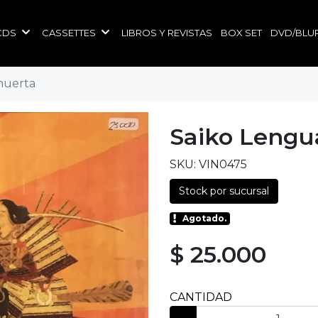
CDS
CASSETTES
LIBROS Y REVISTAS
BOX SET
DVD/BLU
muerta
Saiko Lengu
SKU: VIN0475
Stock por sucursal
Agotado.
$ 25.000
CANTIDAD