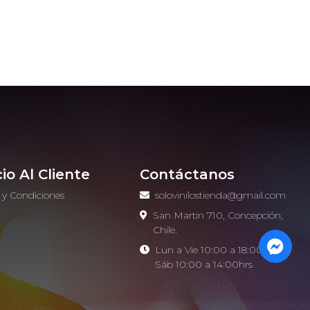
cio Al Cliente
Contáctanos
 y Condiciones
solovinilostienda@gmail.com
o
San Martin 710, Concepción,
Chile.
Lun a Vie 10:00 a 18:00hrs -
Sáb 10:00 a 14:00hrs