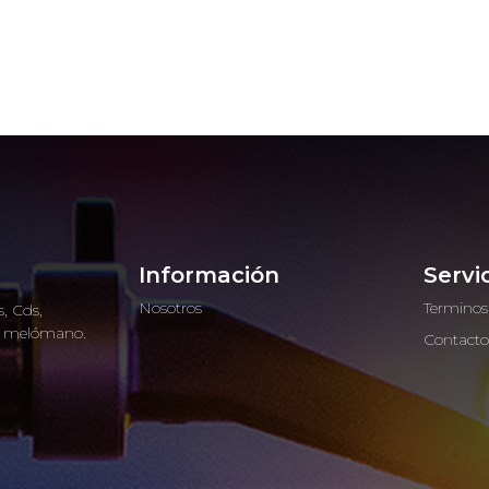
Información
Servi
Nosotros
Terminos
, Cds,
ro melómano.
Contact