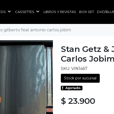
CDS
CASSETTES
LIBROS Y REVISTAS
BOX SET
DVD/BLU
o gilberto feat antonio carlos jobim
Stan Getz & 
Carlos Jobi
SKU: VIN1467
Stock por sucursal
Agotado.
$ 23.900