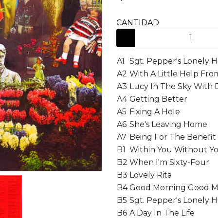
CANTIDAD
A1
Sgt. Pepper's Lonely 
A2
With A Little Help Fro
A3
Lucy In The Sky With
A4
Getting Better
A5
Fixing A Hole
A6
She's Leaving Home
A7
Being For The Benefit O
B1
Within You Without Y
B2
When I'm Sixty-Four
B3
Lovely Rita
B4
Good Morning Good M
B5
Sgt. Pepper's Lonely H
B6
A Day In The Life