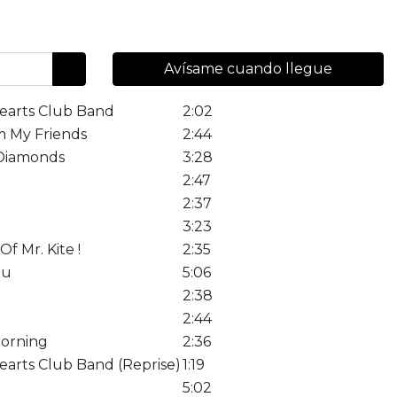
Avísame cuando llegue
Hearts Club Band
2:02
m My Friends
2:44
 Diamonds
3:28
2:47
2:37
3:23
f Mr. Kite !
2:35
ou
5:06
2:38
2:44
orning
2:36
earts Club Band (Reprise)
1:19
5:02