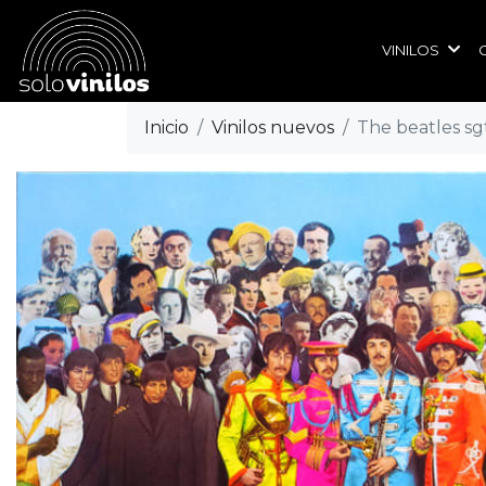
VINILOS
Inicio
Vinilos nuevos
The beatles sg