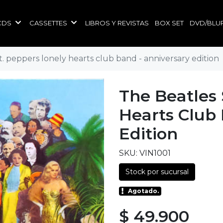
CDS
CASSETTES
LIBROS Y REVISTAS
BOX SET
DVD/BLU
t. peppers lonely hearts club band - anniversary edition
The Beatles 
Hearts Club 
Edition
SKU: VIN1001
Stock por sucursal
Agotado.
$ 49.900