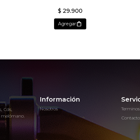
$ 29.900
Agregar
Información
Servi
Nosotros
Terminos
, Cds,
ro melómano.
Contact