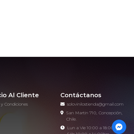
cio Al Cliente
Contáctanos
 y Condiciones
solovinilostienda@gmail.com
o
San Martin 710, Concepción,
Chile.
Lun a Vie 10:00 a 18:00hrs -
Sáb 10:00 a 14:00hrs