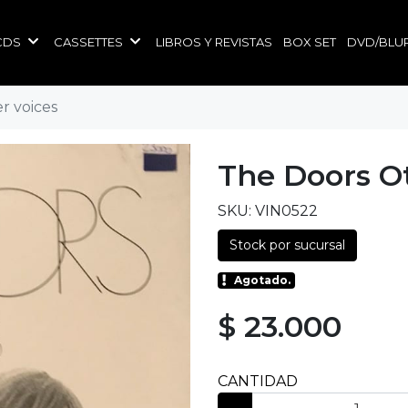
CDS
CASSETTES
LIBROS Y REVISTAS
BOX SET
DVD/BLU
r voices
The Doors O
SKU: VIN0522
Stock por sucursal
Agotado.
$ 23.000
CANTIDAD