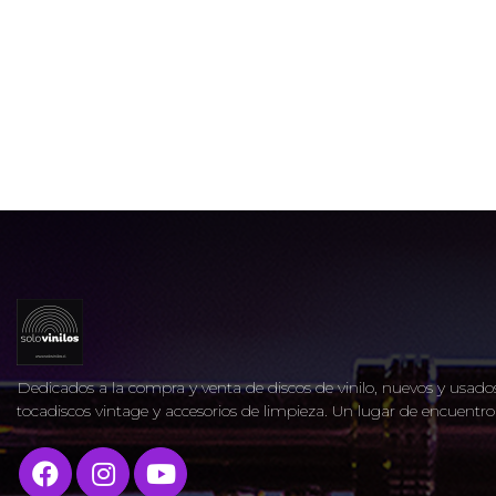
Dedicados a la compra y venta de discos de vinilo, nuevos y usados
tocadiscos vintage y accesorios de limpieza. Un lugar de encuent