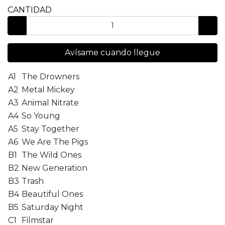
CANTIDAD
Avísame cuando llegue
A1
The Drowners
A2
Metal Mickey
A3
Animal Nitrate
A4
So Young
A5
Stay Together
A6
We Are The Pigs
B1
The Wild Ones
B2
New Generation
B3
Trash
B4
Beautiful Ones
B5
Saturday Night
C1
Filmstar