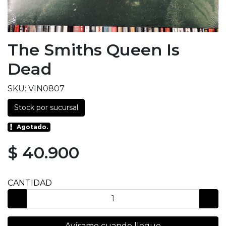
The Smiths Queen Is
Dead
SKU: VIN0807
Stock por sucursal
Agotado.
$ 40.900
CANTIDAD
Avísame cuando llegue