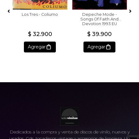
Los Tres - Coliumo
Depeche Mode -
Songs Of Faith And
Devotion 1993 EU
$ 32.900
$ 39.900
Agregar
Agregar
Dedicados a la compra y venta de discos de vinilo, nuevos y
usados, Cds, tocadiscos vintage y accesorios de limpieza. Un