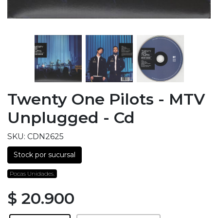
Twenty One Pilots - MTV
Unplugged - Cd
SKU: CDN2625
Stock por sucursal
Pocas Unidades.
$ 20.900