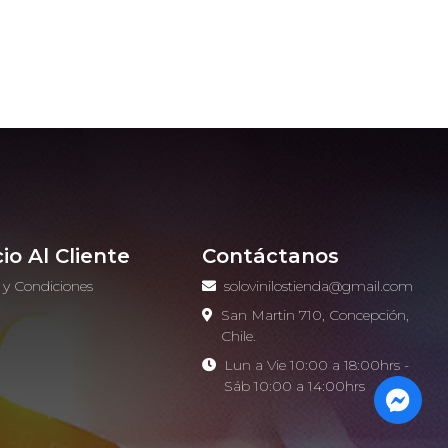
cio Al Cliente
Contáctanos
 y Condiciones
solovinilostienda@gmail.com
o
San Martin 710, Concepción,
Chile.
Lun a Vie 10:00 a 18:00hrs -
Sáb 10:00 a 14:00hrs