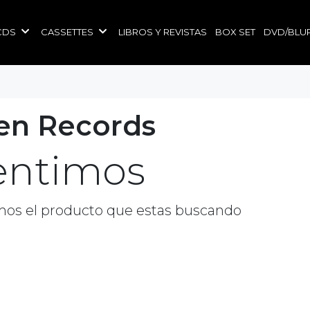
CDS
CASSETTES
LIBROS Y REVISTAS
BOX SET
DVD/BLU
en Records
entimos
os el producto que estas buscando