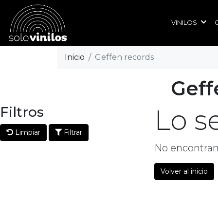
VINILOS
Inicio
Geffen records
Geff
Filtros
Lo s
Limpiar
Filtrar
No encontram
Volver al inicio