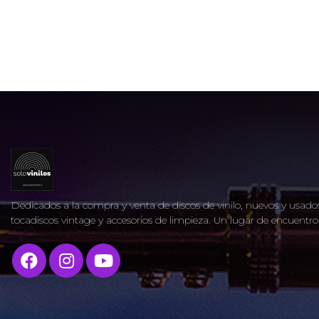
Dedicados a la compra y venta de discos de vinilo, nuevos y usados
tocadiscos vintage y accesorios de limpieza. Un lugar de encuent