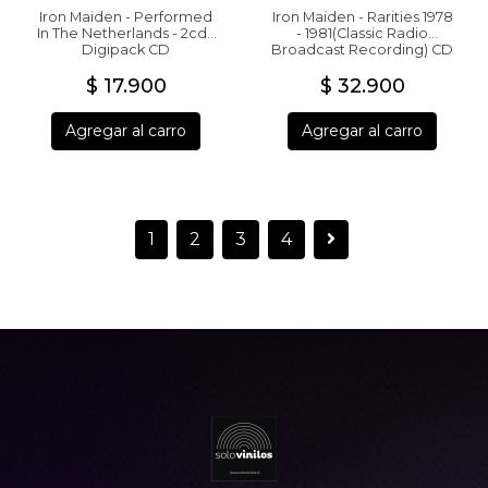
Iron Maiden - Performed
Iron Maiden - Rarities 1978
In The Netherlands - 2cd -
- 1981(Classic Radio
Digipack CD
Broadcast Recording) CD
$ 17.900
$ 32.900
Agregar al carro
Agregar al carro
1
2
3
4