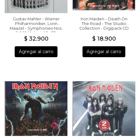
Gustav Mahler - Wiener
Iron Maiden - Death On
Philharmoniker, Lorin
The Road - The Studio
Maazel - Symphonies Nos.
Collection - Digipack CD
9 & 10 (Adagio) 2xCD
$ 32.900
$ 18.900
Agregar al carro
Agregar al carro