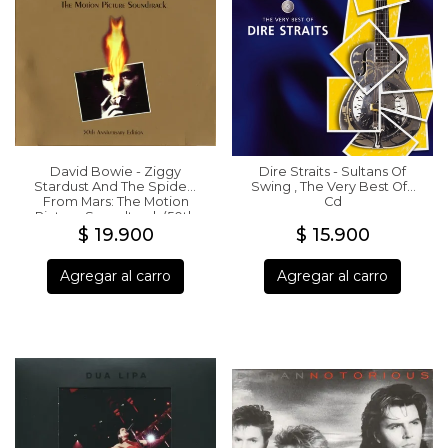
David Bowie - Ziggy
Dire Straits - Sultans Of
Stardust And The Spiders
Swing , The Very Best Of -
From Mars: The Motion
Cd
Picture Soundtrack (50th
Anniversary Edition) CD
$ 19.900
$ 15.900
Agregar al carro
Agregar al carro